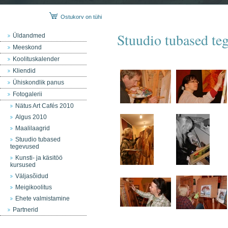
Ostukorv on tühi
Stuudio tubased te
Üldandmed
Meeskond
Koolituskalender
Kliendid
Ühiskondlik panus
Fotogalerii
Nätus Art Cafés 2010
Algus 2010
Maalilaagrid
Stuudio tubased
tegevused
Kunsti- ja käsitöö
kursused
Väljasõidud
Meigikoolitus
Ehete valmistamine
Partnerid