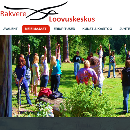
AVALEHT
MEIE MAJAST
ERIÜRITUSED
KUNST & KÄSITÖÖ
JUHTI