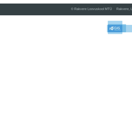
© Rakvere Loovuskool MTÜ Rakvere, L