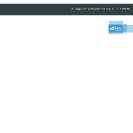
© Rakvere Loovuskool MTÜ Rakvere, L