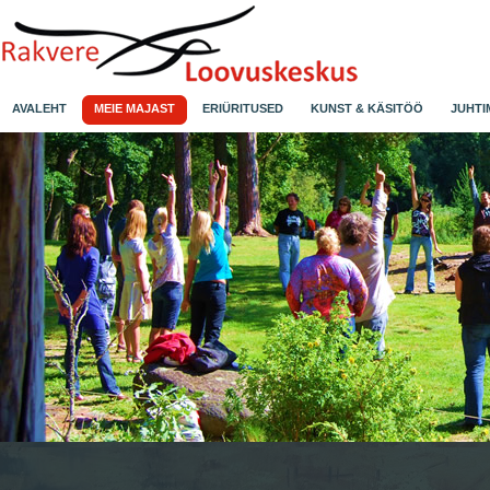
AVALEHT
MEIE MAJAST
ERIÜRITUSED
KUNST & KÄSITÖÖ
JUHTI