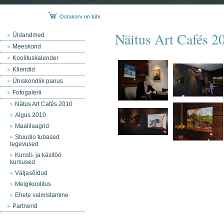
Ostukorv on tühi
Näitus Art Cafés 2
Üldandmed
Meeskond
Koolituskalender
Kliendid
Ühiskondlik panus
Fotogalerii
Nätus Art Cafés 2010
Algus 2010
Maalilaagrid
Stuudio tubased
tegevused
Kunsti- ja käsitöö
kursused
Väljasõidud
Meigikoolitus
Ehete valmistamine
Partnerid