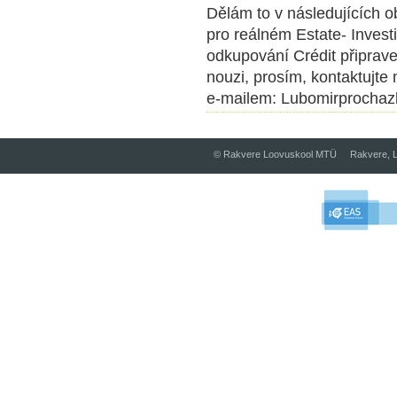
Dělám to v následujících o
pro reálném Estate- Inves
odkupování Crédit připrave
nouzi, prosím, kontaktujte
e-mailem: Lubomirprocha
© Rakvere Loovuskool MTÜ Rakvere, L