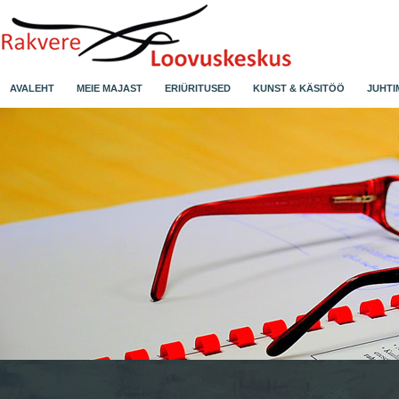
AVALEHT
MEIE MAJAST
ERIÜRITUSED
KUNST & KÄSITÖÖ
JUHTI