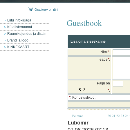
Ostukorv on tühi
Guestbook
Liitu infokirjaga
Külalisteraamat
Ruumikujundus ja disain
Bränd ja logo
Lisa oma sissekanne
KINKEKAART
Nimi
*
:
Teade
*
:
Palju on
*
:
*
) Kohustuslikud.
Eelmine
20
21
22
23
24
Lubomir
07.08.2026 07:13