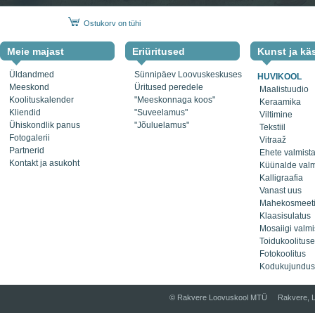
Ostukorv on tühi
Meie majast
Eriüritused
Kunst ja kä
Üldandmed
Sünnipäev Loovuskeskuses
HUVIKOOL
Meeskond
Üritused peredele
Maalistuudio
Koolituskalender
"Meeskonnaga koos"
Keraamika
Kliendid
"Suveelamus"
Viltimine
Ühiskondlik panus
"Jõuluelamus"
Tekstiil
Fotogalerii
Vitraaž
Partnerid
Ehete valmist
Kontakt ja asukoht
Küünalde val
Kalligraafia
Vanast uus
Mahekosmeet
Klaasisulatus
Mosaiigi valm
Toidukoolitus
Fotokoolitus
Kodukujundus
© Rakvere Loovuskool MTÜ Rakvere, L