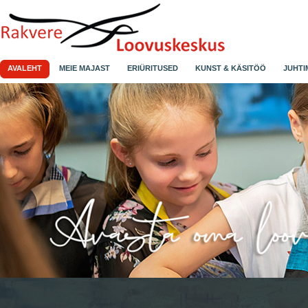
AVALEHT
MEIE MAJAST
ERIÜRITUSED
KUNST & KÄSITÖÖ
JUHTI